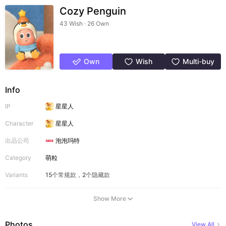
Cozy Penguin
43 Wish · 26 Own
Own
Wish
Multi-buy
Info
IP
星星人
Character
星星人
出品公司
泡泡玛特
Category
萌粒
Variants
15个常规款，2个隐藏款
Show More
Photos
View All