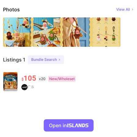
Photos
View All
Listings 1
Bundle Search
105
x20
New/Wholeset
$
广东
Open in