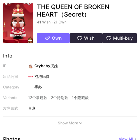
THE QUEEN OF BROKEN
HEART（Secret）
41 Wish · 21 Own
Own
Wish
Multi-buy
Info
IP
Crybaby哭娃
出品公司
泡泡玛特
Category
手办
Variants
12个常规款，2个特别款，1个隐藏款
发售形式
盲盒
Show More
Photos
View All