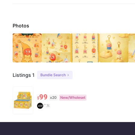
Photos
Listings 1
Bundle Search
99
x20
New/Wholeset
$
广东